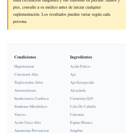
pies, consulte a su médico antes de iniciar cualquier
suplementación. Los resultados pueden variar según cada
persona.
Condiciones
Ingredientes
Hipertension
Acido Folico
Colesterol Alto
Ajo
Trigliceridos Altos
Ajo Envejecido
Aterosclerosis
Alcachofa
Insuficiencia Cardiaca
Coenzima Q10
Sindrome Metabolico
Cola De Caballo
Varices
Curcuma
Acido Urico Alto
Espino Blanco
Aneurisma Prevencion
Jengibre