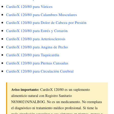
CardioX 120/80 para Várices
CardioX 120/80 para Calambres Musculares
CardioX 120/80 para Dolor de Cabeza por Presión
CardioX 120/80 para Estrés y Corazón
CardioX 120/80 para Arteriosclerosis
CardioX 120/80 para Angina de Pecho
CardioX 120/80 para Taquicardia
CardioX 120/80 para Piernas Cansadas
CardioX 120/80 para Circulación Cerebral
Aviso importante:
CardioX 120/80 es un suplemento
alimenticio natural con Registro Sanitario
N8308021N/NALBOG. No es un medicamento. No reemplaza
el diagnóstico ni tratamiento médico profesional. Si tiene la
mala circulación sanguínea y sus síntomas en piernas, manos y