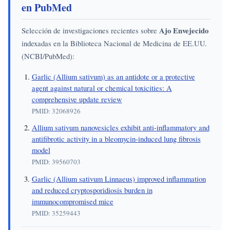
en PubMed
Selección de investigaciones recientes sobre
Ajo Envejecido
indexadas en la Biblioteca Nacional de Medicina de EE.UU.
(NCBI/PubMed):
Garlic (Allium sativum) as an antidote or a protective
agent against natural or chemical toxicities: A
comprehensive update review
PMID: 32068926
Allium sativum nanovesicles exhibit anti-inflammatory and
antifibrotic activity in a bleomycin-induced lung fibrosis
model
PMID: 39560703
Garlic (Allium sativum Linnaeus) improved inflammation
and reduced cryptosporidiosis burden in
immunocompromised mice
PMID: 35259443