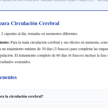
ro Sanitario N8308021N/NALBOG · Fabricante Laboratorio Organic S Natural S.A.C. · Sin com
ara Circulación Cerebral
:
2 cápsulas al día, tomadas en momentos diferentes.
iento:
Para la mala circulación cerebral y sus efectos en memoria, conc
 un tratamiento mínimo de 30 días (3 frascos) para completar las etapa
ulación. El tratamiento completo de 60 días (6 frascos) incluye la fase
esultados sostenidos.
cuentes
a la circulación cerebral?