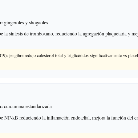
o:
gingeroles y shogaoles
e la síntesis de tromboxano, reduciendo la agregación plaquetaria y mej
19): jengibre redujo colesterol total y triglicéridos significativamente vs plac
o:
curcumina estandarizada
e NF-kB reduciendo la inflamación endotelial, mejora la función del en