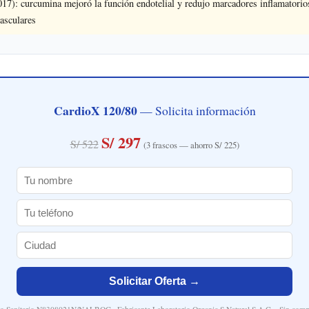
017): curcumina mejoró la función endotelial y redujo marcadores inflamatori
vasculares
CardioX 120/80
— Solicita información
S/ 297
S/ 522
(3 frascos — ahorro S/ 225)
Solicitar Oferta →