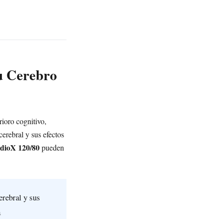
u Cerebro
ioro cognitivo,
erebral y sus efectos
dioX 120/80
pueden
erebral y sus
a