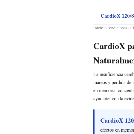
CardioX 120/
Inicio
›
Condiciones
› C
CardioX pa
Naturalme
La insuficiencia cere
mareos y pérdida de m
en memoria, concentra
ayudarte, con la evide
CardioX 120
efectos en memor