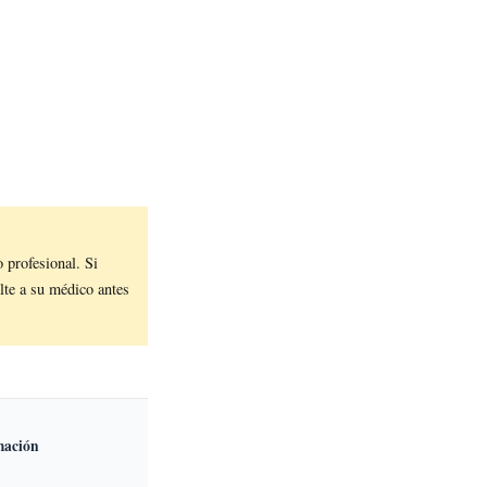
profesional. Si
lte a su médico antes
mación