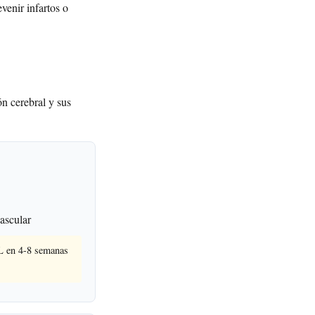
evenir infartos o
ón cerebral y sus
vascular
DL en 4-8 semanas