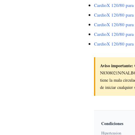
CardioX 120/80 para
CardioX 120/80 para C
CardioX 120/80 para A
CardioX 120/80 para
CardioX 120/80 para 
Aviso importante:
C
N8308021N/NALBOG. 
tiene la mala circul
de iniciar cualquier
Condiciones
Hipertension