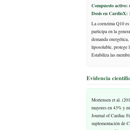
Compuesto activo:
u
Dosis en CardioX:
La coenzima Q10 es u
participa en la gene
demanda energética, 
liposoluble, protege 
Estabiliza las membra
Evidencia científi
Mortensen et al. (2
mayores en 43% y mort
Journal of Cardiac Fa
suplementación de Co