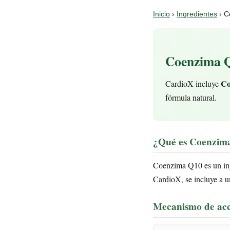
Inicio
›
Ingredientes
› C
Coenzima Q1
Co
CardioX incluye
fórmula natural.
¿Qué es Coenzim
Coenzima Q10 es un ing
CardioX, se incluye a un
Mecanismo de ac