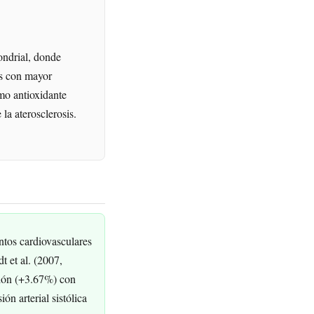
ondrial, donde
os con mayor
mo antioxidante
 la aterosclerosis.
tos cardiovasculares
t et al. (2007,
cción (+3.67%) con
n arterial sistólica