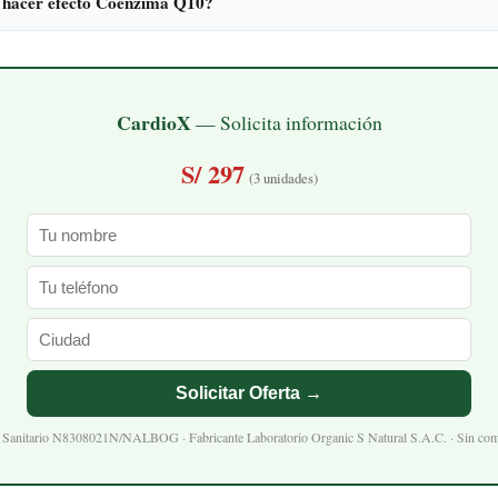
 hacer efecto Coenzima Q10?
CardioX
— Solicita información
S/ 297
(3 unidades)
Solicitar Oferta →
o Sanitario N8308021N/NALBOG · Fabricante Laboratorio Organic S Natural S.A.C. · Sin co