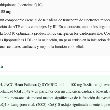
biquinona (coenzima Q10)
100 mg
n componente esencial de la cadena de transporte de electrones mitoc
ración de ATP en los complejos I y III. En el corazón, uno de los órgan
la CoQ10 optimiza la producción de energía en los cardiomiocitos. Co
las lipoproteínas LDL de la oxidación, un paso crítico en la iniciación de
nas celulares cardíacas y mejora la función endotelial.
ca
014, JACC Heart Failure): Q-SYMBIO trial — 100 mg 3x/día redujo even
alidad total en 42% en pacientes con insuficiencia cardíaca. Rosenfeld
ilure): meta-análisis mostró mejora significativa de la fracción de eye
Q10. Langsjoen et al. (2008): CoQ10 redujo significativamente la presió