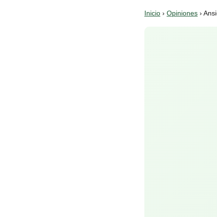
Inicio
›
Opiniones
› Ans