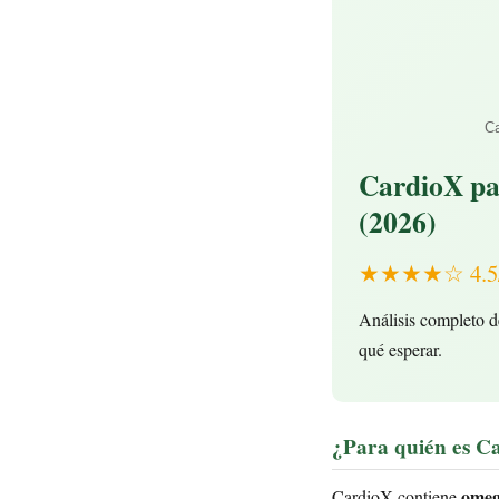
Ca
CardioX pa
(2026)
★★★★☆ 4.5/5 
Análisis completo d
qué esperar.
¿Para quién es C
omeg
CardioX contiene