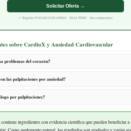
Solicitar Oferta →
✅ Registro P3024821N/NAPRSC · MAS PERU · Sin compromiso
ntes sobre CardioX y Ansiedad Cardiovascular
sa problemas del corazón?
n las palpitaciones por ansiedad?
ólogo por palpitaciones?
ontiene ingredientes con evidencia científica que pueden beneficiar a
lar. Como suplemento natural, los resultados son graduales y varían s