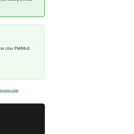
con citas PubMed:
iovascular