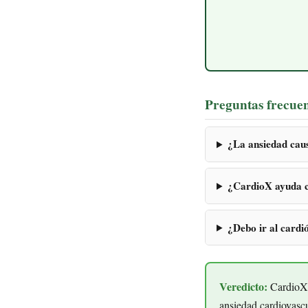
Preguntas frecue
¿La ansiedad cau
¿CardioX ayuda co
¿Debo ir al cardi
Veredicto:
CardioX c
ansiedad cardiovascu