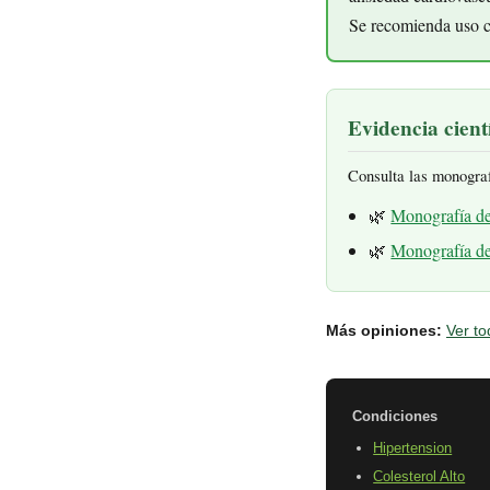
Se recomienda uso c
Evidencia cientí
Consulta las monogra
🌿
Monografía d
🌿
Monografía d
Más opiniones:
Ver to
Condiciones
Hipertension
Colesterol Alto