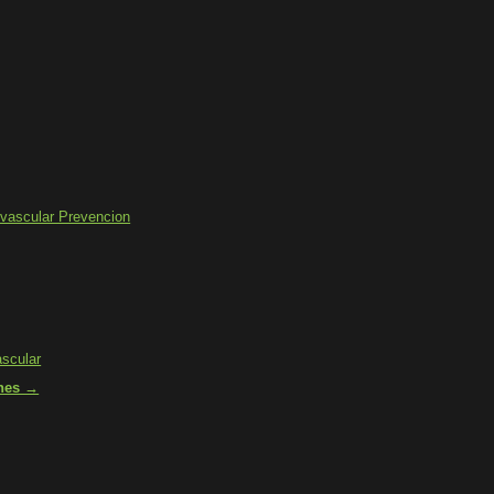
vascular Prevencion
scular
ones →