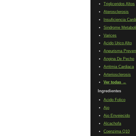
Trigliceridos Altos
Aterosclerosis
Insuficiencia Card
Sindrome Metabol
Varices
Acido Urico Alto
Aneurisma Preven
Angina De Pecho
Arritmia Cardiaca
Arteriosclerosis
Ver todas →
Ingredientes
Acido Folico
Ajo
Ajo Envejecido
Alcachofa
Coenzima Q10