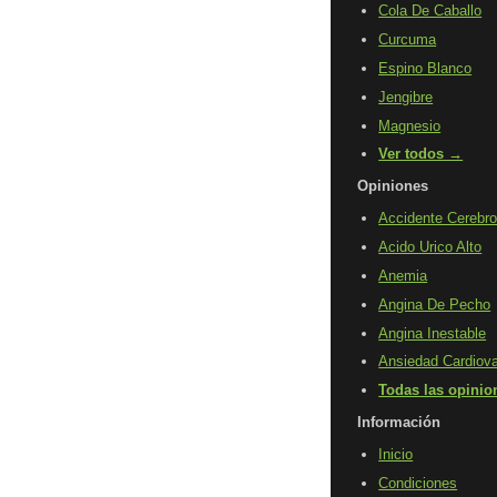
Cola De Caballo
Curcuma
Espino Blanco
Jengibre
Magnesio
Ver todos →
Opiniones
Accidente Cerebro
Acido Urico Alto
Anemia
Angina De Pecho
Angina Inestable
Ansiedad Cardiova
Todas las opini
Información
Inicio
Condiciones