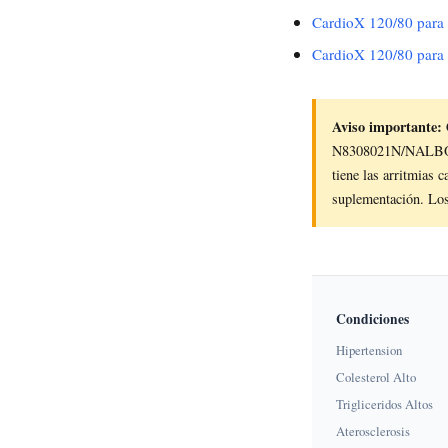
CardioX 120/80 para
CardioX 120/80 para 
Aviso importante:
C
N8308021N/NALBOG. 
tiene las arritmias 
suplementación. Los
Condiciones
Hipertension
Colesterol Alto
Trigliceridos Altos
Aterosclerosis