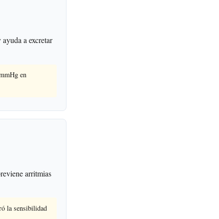
y ayuda a excretar
.5 mmHg en
reviene arritmias
ó la sensibilidad