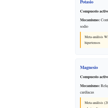
Potasio
Compuesto activ
Mecanismo:
Contr
sodio
Meta-análisis WH
hipertensos
Magnesio
Compuesto activ
Mecanismo:
Relaj
cardíacas
Meta-análisis (2