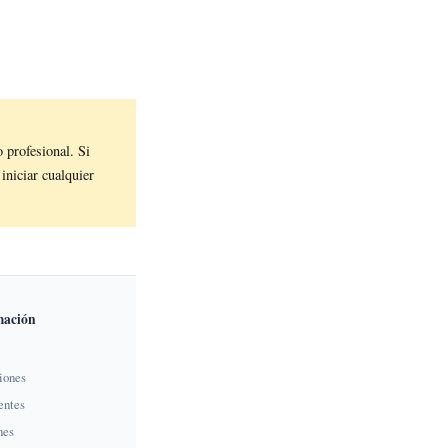
profesional. Si
iniciar cualquier
mación
iones
entes
nes