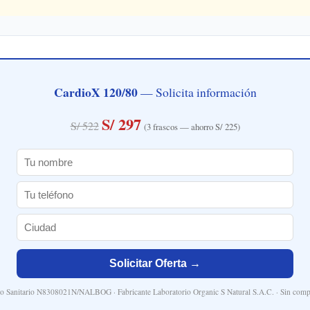
CardioX 120/80
— Solicita información
S/ 297
S/ 522
(3 frascos — ahorro S/ 225)
Solicitar Oferta →
ro Sanitario N8308021N/NALBOG · Fabricante Laboratorio Organic S Natural S.A.C. · Sin com