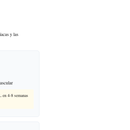
íacas y las
vascular
DL en 4-8 semanas