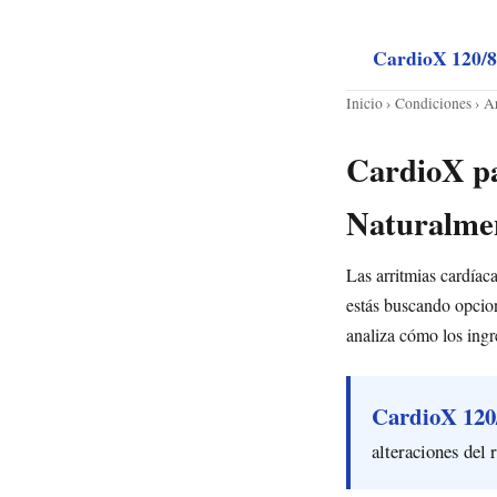
CardioX 120/
Inicio
›
Condiciones
› A
CardioX pa
Naturalme
Las arritmias cardíac
estás buscando opcione
analiza cómo los ing
CardioX 120
alteraciones del