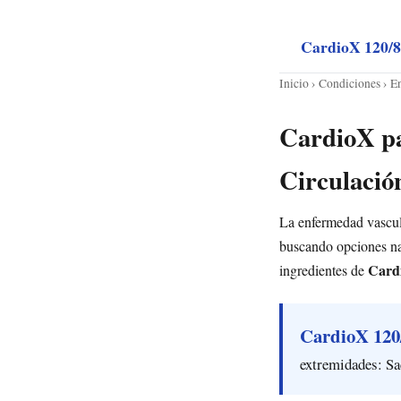
CardioX 120/
Inicio
›
Condiciones
› E
CardioX pa
Circulació
La enfermedad vascula
buscando opciones nat
Card
ingredientes de
CardioX 120
extremidades: Sa