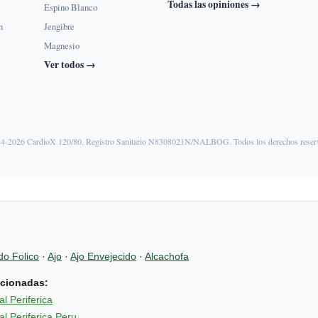
Todas las opiniones →
Espino Blanco
n
Jengibre
Magnesio
Ver todos →
4-2026 CardioX 120/80. Registro Sanitario N8308021N/NALBOG. Todos los derechos reser
do Folico
·
Ajo
·
Ajo Envejecido
·
Alcachofa
acionadas:
l Periferica
l Periferica Peru