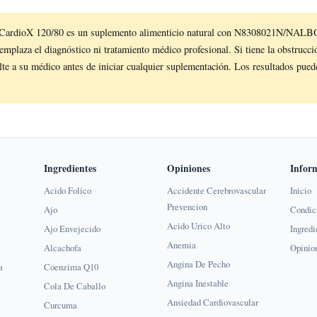
CardioX 120/80 es un suplemento alimenticio natural con N8308021N/NALB
plaza el diagnóstico ni tratamiento médico profesional. Si tiene la obstrucció
te a su médico antes de iniciar cualquier suplementación. Los resultados pued
Ingredientes
Opiniones
Infor
Acido Folico
Accidente Cerebrovascular
Inicio
Prevencion
Ajo
Condic
Acido Urico Alto
Ajo Envejecido
Ingredi
Anemia
Alcachofa
Opinio
Angina De Pecho
a
Coenzima Q10
Angina Inestable
Cola De Caballo
Ansiedad Cardiovascular
Curcuma