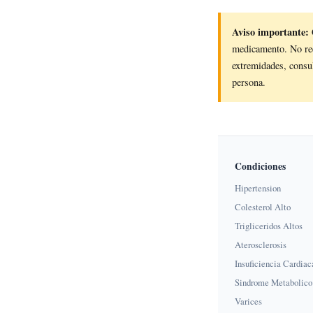
Aviso importante:
medicamento. No reem
extremidades, consul
persona.
Condiciones
Hipertension
Colesterol Alto
Trigliceridos Altos
Aterosclerosis
Insuficiencia Cardiac
Sindrome Metabolico
Varices