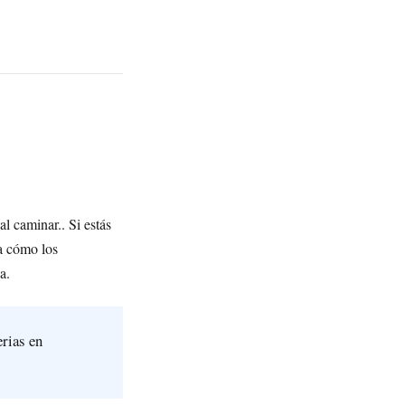
l caminar.. Si estás
za cómo los
a.
erias en