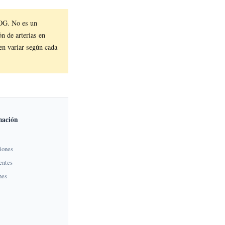
OG. No es un
n de arterias en
en variar según cada
mación
iones
entes
nes