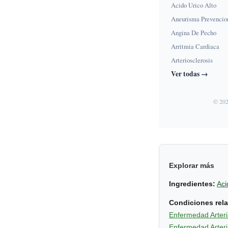
Acido Urico Alto
Aneurisma Prevencio
Angina De Pecho
Arritmia Cardiaca
Arteriosclerosis
Ver todas →
© 202
Explorar más
Ingredientes:
Aci
Condiciones rel
Enfermedad Arteria
Enfermedad Arteria