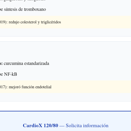
e síntesis de tromboxano
19): redujo colesterol y triglicéridos
o:
curcumina estandarizada
be NF-kB
017): mejoró función endotelial
CardioX 120/80
— Solicita información