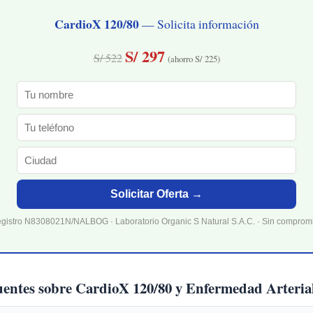
CardioX 120/80
— Solicita información
S/ 297
S/ 522
(ahorro S/ 225)
Solicitar Oferta →
gistro N8308021N/NALBOG · Laboratorio Organic S Natural S.A.C. · Sin comprom
uentes sobre CardioX 120/80 y Enfermedad Arterial