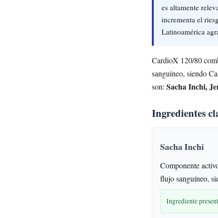
es altamente relev
incrementa el ries
Latinoamérica agra
CardioX 120/80 combin
sanguíneo, siendo Car
Sacha Inchi, Je
son:
Ingredientes cl
Sacha Inchi
Componente activo
flujo sanguíneo, s
Ingrediente prese