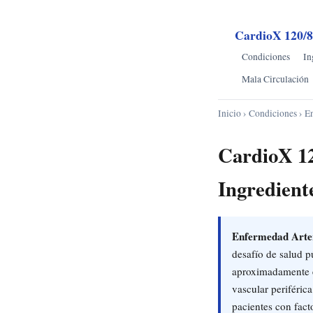
CardioX 120/
Condiciones
In
Mala Circulación
Inicio
›
Condiciones
› En
CardioX 12
Ingredient
Enfermedad Arter
desafío de salud p
aproximadamente e
vascular periféric
pacientes con fact