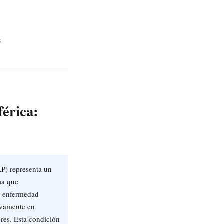
s
érica:
AP) representa un
ma que
e enfermedad
tivamente en
res. Esta condición