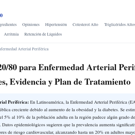
80
gredientes
Opiniones
Hipertensión
Colesterol Alto
Triglicéridos Alto
Arritmia
Retención de Líquidos
fermedad Arterial Periférica
0/80 para Enfermedad Arterial Perif
es, Evidencia y Plan de Tratamiento
ial Periférica:
En Latinoamérica, la Enfermedad Arterial Periférica (E
ública creciente debido al aumento de la obesidad y la diabetes. Se esti
l 5% al 10% de la población adulta en la región padece algún grado d
a. Datos epidemiológicos sugieren que la prevalencia aumenta significa
ores de riesgo cardiovascular, alcanzando hasta un 20% en adultos mayo