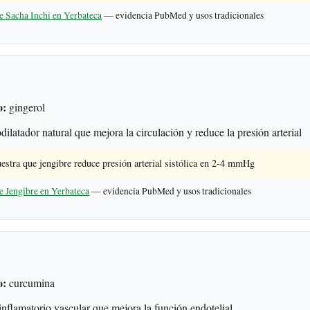
e Sacha Inchi en Yerbateca
— evidencia PubMed y usos tradicionales
o:
gingerol
ilatador natural que mejora la circulación y reduce la presión arterial
estra que jengibre reduce presión arterial sistólica en 2-4 mmHg
e Jengibre en Yerbateca
— evidencia PubMed y usos tradicionales
o:
curcumina
nflamatorio vascular que mejora la función endotelial