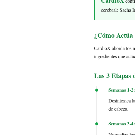
CardioX
conti
cerebral: Sacha 
¿Cómo Actúa 
CardioX aborda los ma
ingredientes que actú
Las 3 Etapas 
Semanas 1-2:
Desintoxica la
de cabeza.
Semanas 3-4:
Normaliza los 