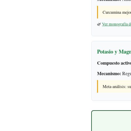
Curcumina mejora 
🌿
Ver monografía d
Potasio y Magn
Compuesto activ
Mecanismo:
Regul
Meta-análisis: s