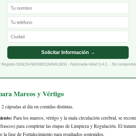
Solicitar Información →
 Registro DIGESA N8308021N/NALBOG · Fabricante Hilart S.A.C. · Sin compromi
para Mareos y Vértigo
:
2 cápsulas al día en comidas distintas.
iento:
Para los mareos, vértigo y la mala circulación cerebral, se reco
frascos) para completar las etapas de Limpieza y Regulación. El trata
ye la fase de Fortalecimiento para resultados sostenidos.