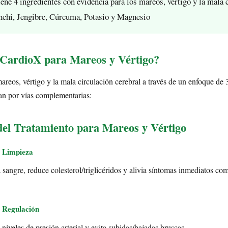
ene 4 ingredientes con evidencia para los mareos, vértigo y la mala 
Inchi, Jengibre, Cúrcuma, Potasio y Magnesio
CardioX para Mareos y Vértigo?
reos, vértigo y la mala circulación cerebral a través de un enfoque de 
an por vías complementarias:
del Tratamiento para Mareos y Vértigo
 Limpieza
 sangre, reduce colesterol/triglicéridos y alivia síntomas inmediatos c
 Regulación
niveles de presión arterial y evita subidas/bajadas bruscas.