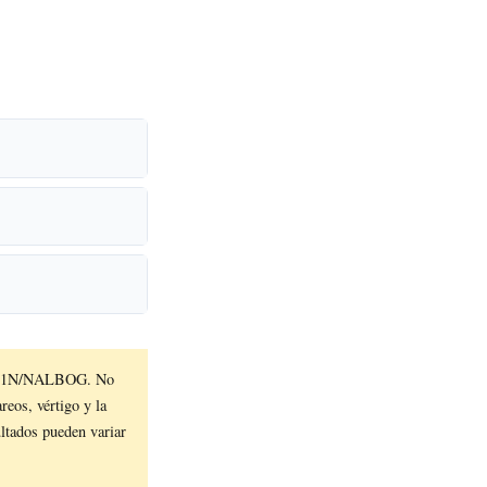
08021N/NALBOG. No
reos, vértigo y la
ultados pueden variar