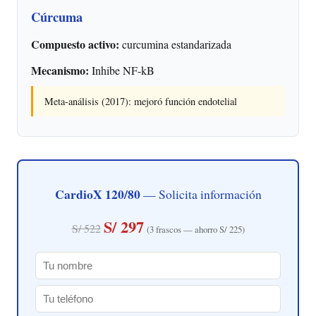
Cúrcuma
Compuesto activo:
curcumina estandarizada
Mecanismo:
Inhibe NF-kB
Meta-análisis (2017): mejoró función endotelial
CardioX 120/80
— Solicita información
S/ 297
S/ 522
(3 frascos — ahorro S/ 225)