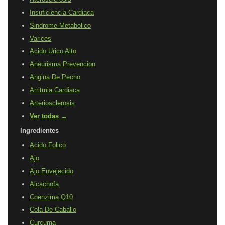
Insuficiencia Cardiaca
Sindrome Metabolico
Varices
Acido Urico Alto
Aneurisma Prevencion
Angina De Pecho
Arritmia Cardiaca
Arteriosclerosis
Ver todas →
Ingredientes
Acido Folico
Ajo
Ajo Envejecido
Alcachofa
Coenzima Q10
Cola De Caballo
Curcuma