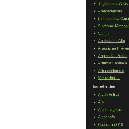
Trigliceridos Altos
Aterosclerosis
Insuficiencia Card
Sindrome Metabol
Varices
Acido Urico Alto
Aneurisma Preven
Angina De Pecho
Arritmia Cardiaca
Arteriosclerosis
Ver todas →
Ingredientes
Acido Folico
Ajo
Ajo Envejecido
Alcachofa
Coenzima Q10