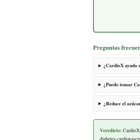
Preguntas frecue
¿CardioX ayuda si
¿Puedo tomar Ca
¿Reduce el azúca
Veredicto:
CardioX c
diabetes cardiovascu