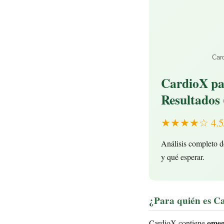
Car
CardioX pa
Resultados 
★★★★☆ 4.5/5 
Análisis completo d
y qué esperar.
¿Para quién es C
omeg
CardioX contiene