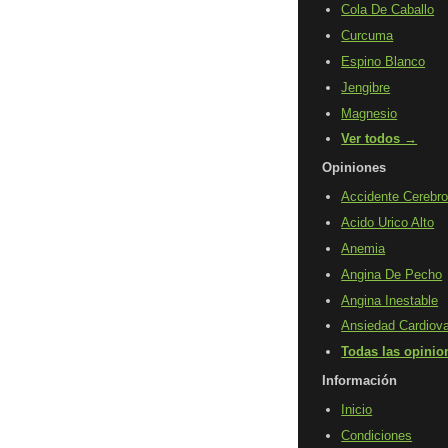
Cola De Caballo
Curcuma
Espino Blanco
Jengibre
Magnesio
Ver todos →
Opiniones
Accidente Cerebro
Acido Urico Alto
Anemia
Angina De Pecho
Angina Inestable
Ansiedad Cardiova
Todas las opini
Información
Inicio
Condiciones