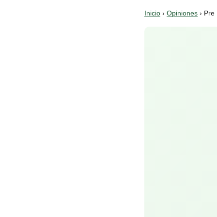
Inicio
›
Opiniones
› Pre