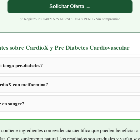
Solicitar Oferta →
✅ Registro P3024821N/NAPRSC · MAS PERU · Sin compromiso
ntes sobre CardioX y Pre Diabetes Cardiovascular
 tengo pre-diabetes?
rdioX con metformina?
r en sangre?
ontiene ingredientes con evidencia científica que pueden beneficiar a
lar. Como suplemento natural, los resultados son graduales y varían se