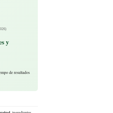
026)
es y
iempo de resultados
ratrol
, ingredientes