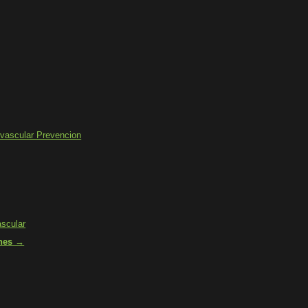
vascular Prevencion
scular
ones →