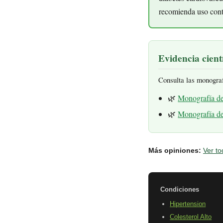
recomienda uso cont
Evidencia cientí
Consulta las monogra
🌿
Monografía d
🌿
Monografía d
Más opiniones:
Ver to
Condiciones
Hipertension
Colesterol Alto