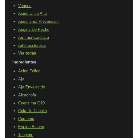
Varices
Acido Urico Alto
Aneurisma Prevencion
Angina De Pecho
Arritmia Cardiaca
Arteriosclerosis
Ver todas →
Ingredientes
Acido Folico
Ajo
Ajo Envejecido
Alcachofa
Coenzima Q10
Cola De Caballo
Curcuma
Espino Blanco
Jengibre