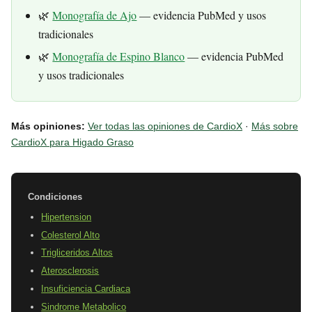
🌿
Monografía de Ajo
— evidencia PubMed y usos
tradicionales
🌿
Monografía de Espino Blanco
— evidencia PubMed
y usos tradicionales
Más opiniones:
Ver todas las opiniones de CardioX
·
Más sobre
CardioX para Higado Graso
Condiciones
Hipertension
Colesterol Alto
Trigliceridos Altos
Aterosclerosis
Insuficiencia Cardiaca
Sindrome Metabolico