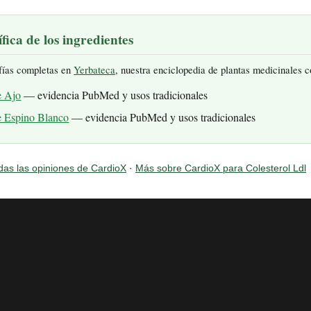
fica de los ingredientes
fías completas en
Yerbateca
, nuestra enciclopedia de plantas medicinales 
e Ajo
— evidencia PubMed y usos tradicionales
e Espino Blanco
— evidencia PubMed y usos tradicionales
das las opiniones de CardioX
·
Más sobre CardioX para Colesterol Ldl