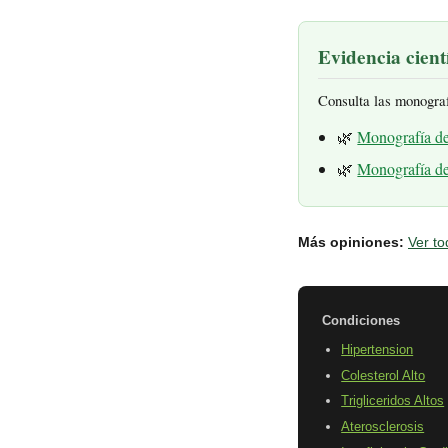
Evidencia cientí
Consulta las monogra
🌿
Monografía d
🌿
Monografía d
Más opiniones:
Ver to
Condiciones
Hipertension
Colesterol Alto
Trigliceridos Altos
Aterosclerosis