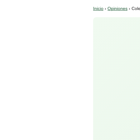
Inicio
›
Opiniones
› Cole