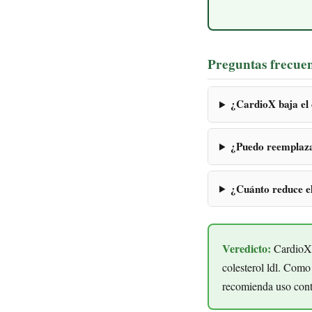
Preguntas frecuen
¿CardioX baja el
¿Puedo reemplaza
¿Cuánto reduce el
Veredicto:
CardioX c
colesterol ldl. Como
recomienda uso cont