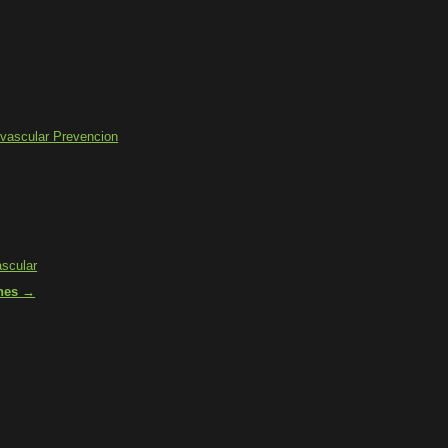
vascular Prevencion
scular
ones →