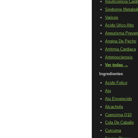
Insuficiencia Card
Sindrome Metabol
Varices
Acido Urico Alto
Aneurisma Preven
Angina De Pecho
Arritmia Cardiaca
Arteriosclerosis
Ver todas →
Ingredientes
Acido Folico
Ajo
Ajo Envejecido
Alcachofa
Coenzima Q10
Cola De Caballo
Curcuma