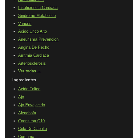
Insuficiencia Cardiaca
Sindrome Metabolico
Varices
Acido Urico Alto
Aneurisma Prevencion
Angina De Pecho
Arritmia Cardiaca
Arteriosclerosis
Ver todas →
Ingredientes
Acido Folico
Ajo
Ajo Envejecido
Alcachofa
Coenzima Q10
Cola De Caballo
Curcuma