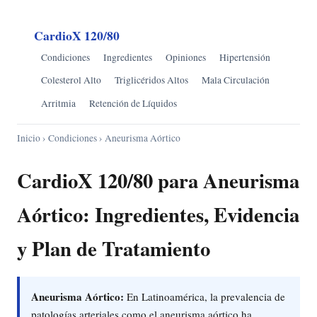
CardioX 120/80
Condiciones
Ingredientes
Opiniones
Hipertensión
Colesterol Alto
Triglicéridos Altos
Mala Circulación
Arritmia
Retención de Líquidos
Inicio
›
Condiciones
› Aneurisma Aórtico
CardioX 120/80 para Aneurisma
Aórtico: Ingredientes, Evidencia
y Plan de Tratamiento
Aneurisma Aórtico:
En Latinoamérica, la prevalencia de
patologías arteriales como el aneurisma aórtico ha