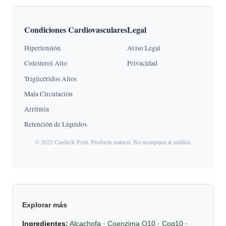
Condiciones Cardiovasculares
Legal
Hipertensión
Aviso Legal
Colesterol Alto
Privacidad
Triglicéridos Altos
Mala Circulación
Arritmia
Retención de Líquidos
© 2025 CardioX Perú. Producto natural. No reemplaza al médico.
Explorar más
Ingredientes:
Alcachofa
·
Coenzima Q10
·
Coq10
·