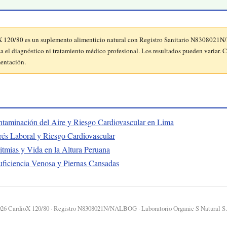
 120/80 es un suplemento alimenticio natural con Registro Sanitario N8308021
el diagnóstico ni tratamiento médico profesional. Los resultados pueden variar. C
mentación.
taminación del Aire y Riesgo Cardiovascular en Lima
rés Laboral y Riesgo Cardiovascular
tmias y Vida en la Altura Peruana
uficiencia Venosa y Piernas Cansadas
26 CardioX 120/80 · Registro N8308021N/NALBOG · Laboratorio Organic S Natural S