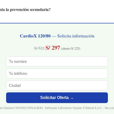
a la prevención secundaria?
CardioX 120/80
— Solicita información
S/ 297
S/ 522
(ahorro S/ 225)
Solicitar Oferta →
tro Sanitario N8308021N/NALBOG · Fabricante Laboratorio Organic S Natural S.A.C. · Sin co