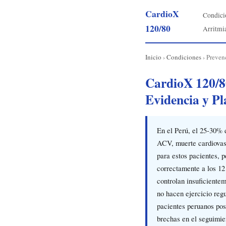
CardioX
Condici
120/80
Arritmi
Inicio
›
Condiciones
› Preven
CardioX 120/80
Evidencia y P
En el Perú, el 25-30% d
ACV, muerte cardiovasc
para estos pacientes, 
correctamente a los 12
controlan insuficient
no hacen ejercicio reg
pacientes peruanos pos
brechas en el seguimie