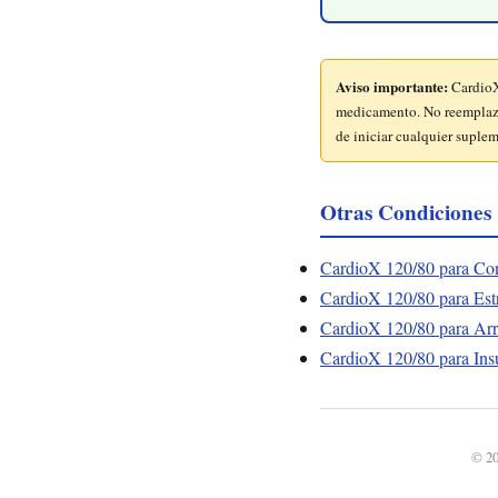
Aviso importante:
CardioX
medicamento. No reemplaza 
de iniciar cualquier suple
Otras Condiciones
CardioX 120/80 para Con
CardioX 120/80 para Est
CardioX 120/80 para Arri
CardioX 120/80 para Ins
© 20