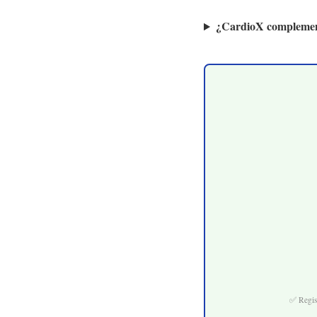
¿CardioX complement
✅ Regis