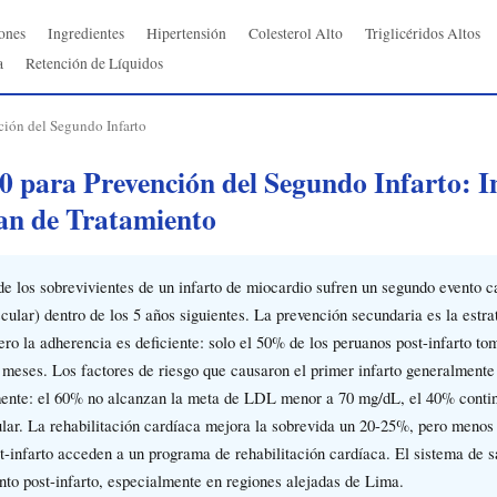
ones
Ingredientes
Hipertensión
Colesterol Alto
Triglicéridos Altos
a
Retención de Líquidos
ción del Segundo Infarto
 para Prevención del Segundo Infarto: I
lan de Tratamiento
e los sobrevivientes de un infarto de miocardio sufren un segundo evento ca
ular) dentro de los 5 años siguientes. La prevención secundaria es la estr
pero la adherencia es deficiente: solo el 50% de los peruanos post-infarto 
 meses. Los factores de riesgo que causaron el primer infarto generalmente 
emente: el 60% no alcanzan la meta de LDL menor a 70 mg/dL, el 40% conti
ular. La rehabilitación cardíaca mejora la sobrevida un 20-25%, pero menos
t-infarto acceden a un programa de rehabilitación cardíaca. El sistema de s
nto post-infarto, especialmente en regiones alejadas de Lima.