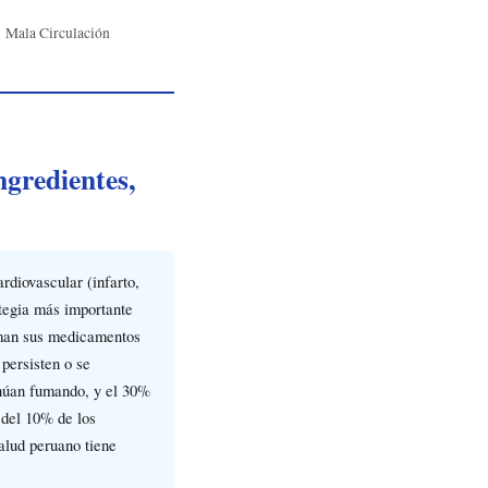
Mala Circulación
ngredientes,
rdiovascular (infarto,
ategia más importante
toman sus medicamentos
persisten o se
núan fumando, y el 30%
 del 10% de los
alud peruano tiene