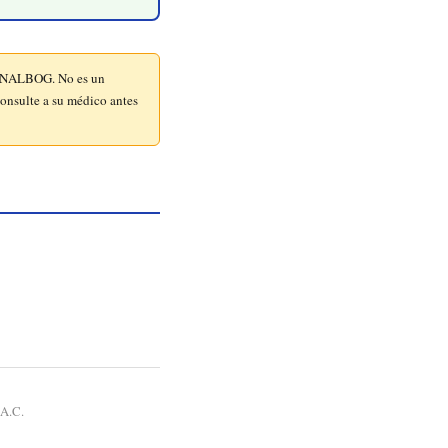
N/NALBOG. No es un
onsulte a su médico antes
.A.C.