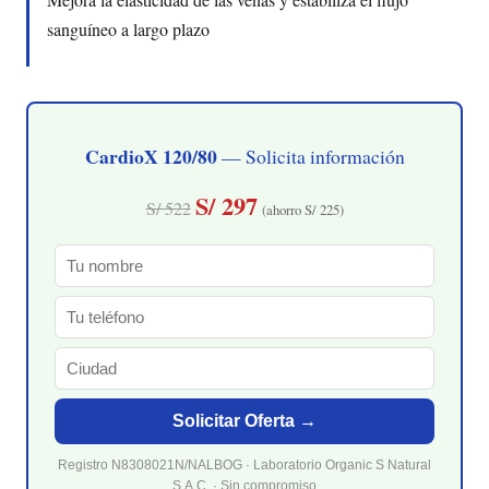
sanguíneo a largo plazo
CardioX 120/80
— Solicita información
S/ 297
S/ 522
(ahorro S/ 225)
Solicitar Oferta →
Registro N8308021N/NALBOG · Laboratorio Organic S Natural
S.A.C. · Sin compromiso