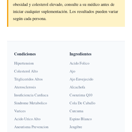
obesidad y colesterol elevado, consulte a su médico antes de
iniciar cualquier suplementación. Los resultados pueden variar
según cada persona.
Condiciones
Ingredientes
Hipertension
Acido Folico
Colesterol Alto
Ajo
Trigliceridos Altos
Ajo Envejecido
Aterosclerosis
Alcachofa
Insuficiencia Cardiaca
Coenzima Q10
Sindrome Metabolico
Cola De Caballo
Varices
Curcuma
Acido Urico Alto
Espino Blanco
Aneurisma Prevencion
Jengibre